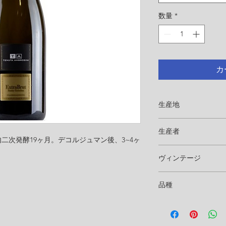
数量
*
カ
生産地
イタリア ロンバル
生産者
二次発酵19ヶ月。デコルジュマン後、3~4ヶ
TENUTA AMBRO
ヴィンテージ
NV 泡
品種
シャルドネ85% ピノ