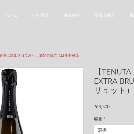
ホーム
会社概要
事業内容
従業員紹介
最
や飲酒は禁止されており、酒類の販売には年齢確認
【TENUTA 
EXTRA 
リュット）
価
￥4,500
格
容量
*
選択